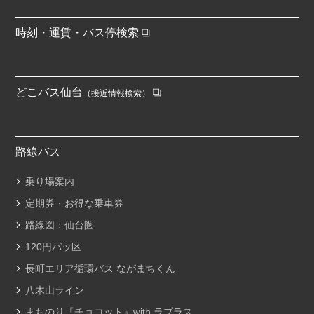
時刻・運賃・バス停検索
どこバス仙台
（接近情報検索）
路線バス
乗り場案内
定期券・お得な乗車券
路線図：仙台圏
120円パッ区
長町エリア循環バス ながまちくん
八木山ライン
まちのり『チョコット』with ラプラス