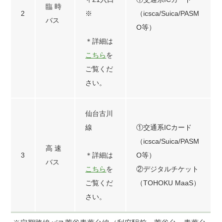
臨 時
2
※
（icsca/Suica/PASM
バス
O等）
＊詳細は
こちら
を
ご覧くだ
さい。
仙台古川
線
①交通系ICカード
（icsca/Suica/PASM
高 速
3
＊詳細は
O等）
バス
こちら
を
②デジタルチケット
ご覧くだ
（TOHOKU MaaS）
さい。