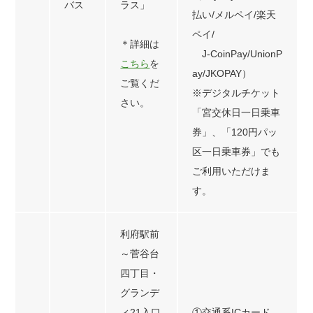
バス
ラス」
払い/メルペイ/楽天
ペイ/
＊詳細は
J-CoinPay/UnionP
こちら
を
ay/JKOPAY）
ご覧くだ
※デジタルチケット
さい。
「宮交休日一日乗車
券」、「120円パッ
区一日乗車券」でも
ご利用いただけま
す。
利府駅前
～菅谷台
四丁目・
グランデ
ィ21入口
①交通系ICカード