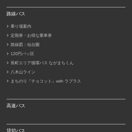
路線バス
乗り場案内
定期券・お得な乗車券
路線図：仙台圏
120円パッ区
長町エリア循環バス ながまちくん
八木山ライン
まちのり『チョコット』with ラプラス
高速バス
貸切バス