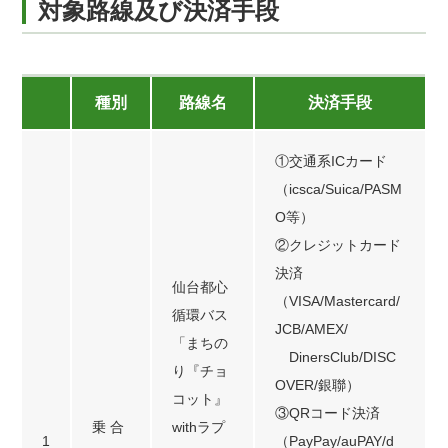
対象路線及び決済手段
種別
路線名
決済手段
①交通系ICカード
（icsca/Suica/PASM
O等）
②クレジットカード
決済
仙台都心
（VISA/Mastercard/
循環バス
JCB/AMEX/
「まちの
DinersClub/DISC
り『チョ
OVER/銀聯）
コット』
③QRコード決済
乗 合
withラプ
1
（PayPay/auPAY/d