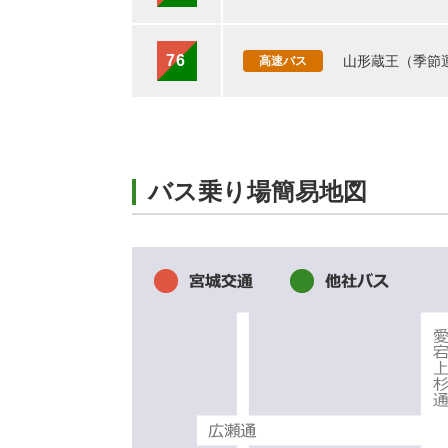
76
山形蔵王（季節
高速バス
バス乗り場簡易地図