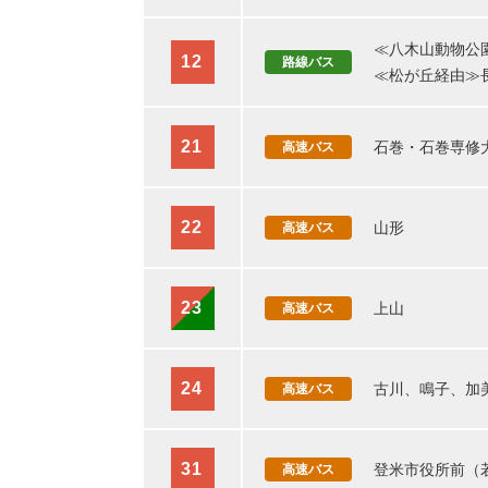
≪八木山動物公
12
路線バス
≪松が丘経由≫
21
石巻・石巻専修
高速バス
22
山形
高速バス
23
上山
高速バス
24
古川、鳴子、加
高速バス
31
登米市役所前（
高速バス