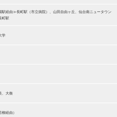
園駅経由≫長町駅（市立病院）、山田自由ヶ丘、仙台南ニュータウン
長町駅
大学
美、大衡
若柳経由）