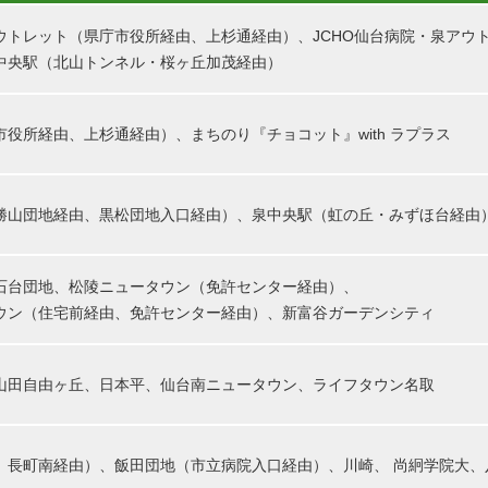
ウトレット（県庁市役所経由、上杉通経由）、JCHO仙台病院・泉アウ
中央駅（北山トンネル・桜ヶ丘加茂経由）
役所経由、上杉通経由）、まちのり『チョコット』with ラプラス
勝山団地経由、黒松団地入口経由）、泉中央駅（虹の丘・みずほ台経由
石台団地、松陵ニュータウン（免許センター経由）、
ウン（住宅前経由、免許センター経由）、新富谷ガーデンシティ
山田自由ヶ丘、日本平、仙台南ニュータウン、ライフタウン名取
、長町南経由）、飯田団地（市立病院入口経由）、川崎、 尚絅学院大、