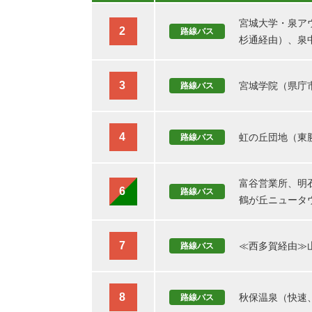
宮城大学・泉ア
2
路線バス
杉通経由）、泉
3
宮城学院（県庁市
路線バス
4
虹の丘団地（東
路線バス
富谷営業所、明
6
路線バス
鶴が丘ニュータ
7
≪西多賀経由≫
路線バス
8
秋保温泉（快速
路線バス