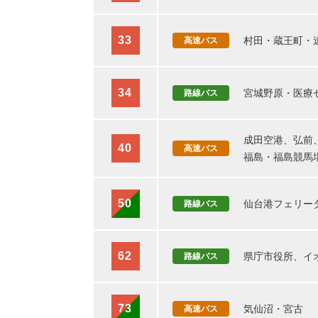
33
村田・蔵王町・
高速バス
34
宮城野原・医療
路線バス
成田空港、弘前
40
高速バス
福島・福島競馬
50
仙台港フェリー
路線バス
62
県庁市役所、イ
路線バス
73
気仙沼・宮古
高速バス