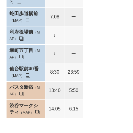
P）
蛇田歩道橋前
7:08
ー
（MAP）
利府役場前
（M
↓
ー
AP）
幸町五丁目
（M
↓
ー
AP）
仙台駅前40番
8:30
23:59
（MAP）
バスタ新宿
（M
13:40
5:50
AP）
渋谷マークシ
14:05
6:15
ティ
（MAP）