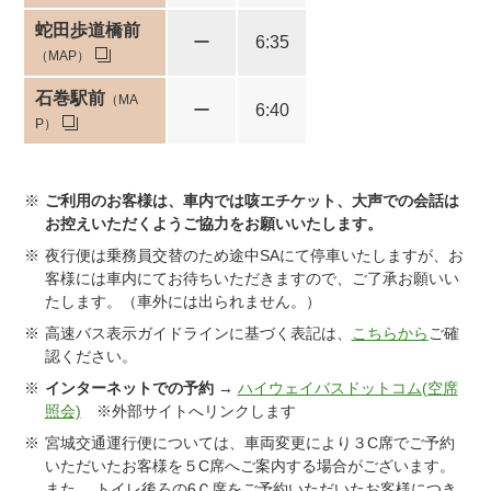
蛇田歩道橋前
ー
6:35
（MAP）
石巻駅前
（MA
ー
6:40
P）
ご利用のお客様は、車内では咳エチケット、大声での会話は
お控えいただくようご協力をお願いいたします。
夜行便は乗務員交替のため途中SAにて停車いたしますが、お
客様には車内にてお待ちいただきますので、ご了承お願いい
たします。（車外には出られません。）
高速バス表示ガイドラインに基づく表記は、
こちらから
ご確
認ください。
インターネットでの予約
→
ハイウェイバスドットコム(空席
照会)
※外部サイトへリンクします
宮城交通運行便については、車両変更により３C席でご予約
いただいたお客様を５C席へご案内する場合がございます。
また、 トイレ後ろの6Ｃ席をご予約いただいたお客様につき