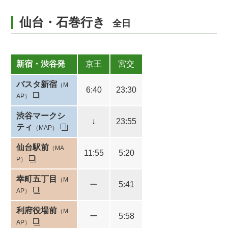
仙台・石巻行き
全日
新宿・渋谷発
京王
宮交
バスタ新宿
（M
6:40
23:30
AP）
渋谷マークシ
↓
23:55
ティ
（MAP）
仙台駅前
（MA
11:55
5:20
P）
幸町五丁目
（M
ー
5:41
AP）
利府役場前
（M
ー
5:58
AP）